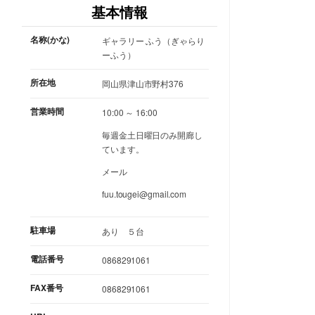
基本情報
名称(かな)
ギャラリー ふう（ぎゃらり
ーふう）
所在地
岡山県津山市野村376
営業時間
10:00 ～ 16:00
毎週金土日曜日のみ開廊し
ています。
メール
fuu.tougei@gmail.com
駐車場
あり ５台
電話番号
0868291061
FAX番号
0868291061