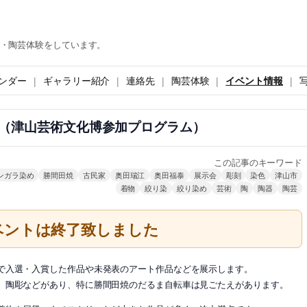
・陶芸体験をしています。
ンダー
ギャラリー紹介
連絡先
陶芸体験
イベント情報
（津山芸術文化博参加プログラム）
この記事のキーワード
ンガラ染め
勝間田焼
古民家
奥田瑞江
奥田福泰
展示会
彫刻
染色
津山市
着物
絞り染
絞り染め
芸術
陶
陶器
陶芸
ベントは終了致しました
で入選・入賞した作品や未発表のアート作品などを展示します。
、陶彫などがあり、特に勝間田焼のだるま自転車は見ごたえがあります。