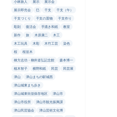
小林旅人
展示
展示会
展示即売会
巳
干支
干支（午）
干支づくり
干支の置物
干支作り
彫刻
復活会
手漉き和紙
教室
新作
旅
木原康二
木工
木工玩具
木彫
木竹工芸
染色
桜
桜並木
棟方志功・柳井道弘記念館
森本博一
植木智子
横野和紙
民芸
民芸展
津山
津山まちの駅城西
津山城東まち歩き
津山城東街並保存地区
津山市
津山市役所
津山市観光振興課
津山民芸協会
津山芸術文化博