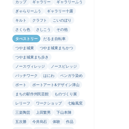
カップ
ギャラリー
ギャラリーふう
ぎゃらりーふう
ギャラリー十露
キルト
クラフト
こいのぼり
さくら色
さしこう
その他
タぺストリー
だるま自転車
つやま城東
つやま城東まちかつ
つやま城東まち歩き
ノースヴィレッジ
ノースビレッジ
パッチワーク
はにわ
ベンガラ染め
ポート
ポートアート&デザイン津山
まちの駅作州民芸館
ものづくり展
レリーフ
ワークショップ
七輪風窯
三楽陶芸
上田繁男
下山本陣
五次勝
今井烏石
体験
作品