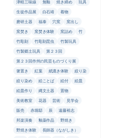
津軽三味線
無釉
焼き締め
玩具
生徒作品展
白石靖
着物
磨研土器
福泰
穴窯
窯出し
窯焚き
窯焚き体験
窯詰め
竹
竹彫刻
竹彫刻昆虫
竹製玩具
竹製郷土玩具
第２３回
第２３回作州の民芸ものづくり展
箸置き
紅葉
紙漉き体験
絞り染
絞り染め
絵ことば
絵付
絵皿
絵皿作り
縄文土器
置物
美術教室
花器
芸術
見学会
販売
赤堀邸
辰
遠藤裕志
邦楽演奏
釉薬作品
野焼き
野焼き体験
長師器（ながしき）