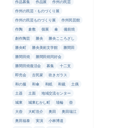
作品募集
作品展
作州の民芸
作州の民芸・ものづくり展
作州の民芸ものづくり展
作州民芸館
作陶
倉敷
個展
傘
備前焼
創作陶芸
勝央
勝央こころざし
勝央町
勝央美術文学館
勝間田
勝間田焼
勝間田焼同好会
勝間田焼復活会
募集
十二支
即売会
古民家
吹きガラス
和の服
和傘
和紙
和裁
土偶
土器
土面
地域交流センター
城東
城東むかし町
埴輪
壺
大壺
大町浩介
奥田
奥田瑞江
奥田福泰
実演
小林博道