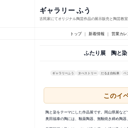
内
ギャラリー ふう
容
古民家にてオリジナル陶芸作品の展示販売と陶芸教室
を
ス
トップ
新着情報
営業カレ
キ
ッ
ふたり展 陶と染
プ
ギャラリーふう
タぺストリー
だるま自転車
ベ
このイ
陶と染をテーマにした作品展です。岡山県展など
奥田福泰の陶には、釉薬陶器、無釉焼き締め陶器