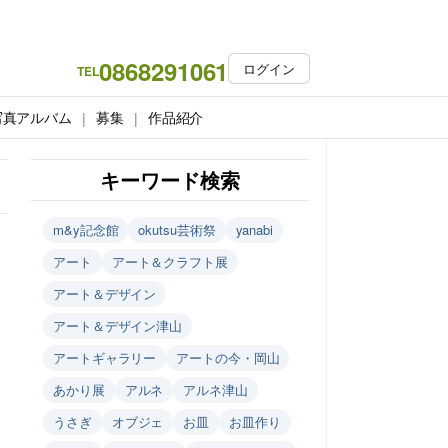
0868291061
ログイン
TEL
写真アルバム
募集
作品紹介
キーワード検索
m&y記念館
okutsu芸術祭
yanabi
アート
アート＆クラフト展
アート＆デザイン
アート＆デザイン津山
アートギャラリー
アートの今・岡山
あかり展
アルネ
アルネ津山
うさぎ
オブジェ
お皿
お皿作り