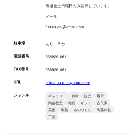
毎週金土日曜日のみ開廊しています。
メール
fuu.tougei@gmail.com
駐車場
あり ５台
電話番号
0868291061
FAX番号
0868291061
URL
http://fuu.e-tsuyama.com/
ジャンル
ギャラリー
体験
販売
展示
陶芸教室
雑貨
ギフト
古民家
美術
陶芸
ものづくり
陶芸体験
工芸