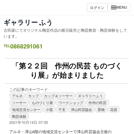
ログイン
MENU
ギャラリー ふう
古民家にてオリジナル陶芸作品の展示販売と陶芸教室・陶芸体験をして
います。
0868291061
TEL
「第２２回 作州の民芸 ものづく
り展」が始まりました
この記事のキーワード
アルネ
カップ
カップ＆ソーサー
ギャラリーふう
ソーサー
ものづくり展
ワークショップ
作州の民芸
地域交流センター
小皿
干支
津山民芸協会
置物
花器
陶芸体験
2021年10月14日 07:03
アルネ・津山4階の地域交流センターで津山民芸協会主催の