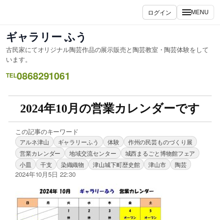
ログイン
MENU
ギャラリー ふう
古民家にてオリジナル陶芸作品の展示販売と陶芸教室・陶芸体験をして
います。
0868291061
TEL
2024年10月の営業カレンダーです
この記事のキーワード
アルネ津山
ギャラリーふう
体験
作州の民芸ものづくり展
営業カレンダー
地域交流センター
城西まるごと博物館フェア
小皿
干支
染織織物
津山城下町歴史館
津山市
陶芸
2024年10月5日 22:30