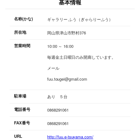
基本情報
名称(かな)
ギャラリー ふう（ぎゃらりーふう）
所在地
岡山県津山市野村376
営業時間
10:00 ～ 16:00
毎週金土日曜日のみ開廊しています。
メール
fuu.tougei@gmail.com
駐車場
あり ５台
電話番号
0868291061
FAX番号
0868291061
URL
http://fuu.e-tsuyama.com/