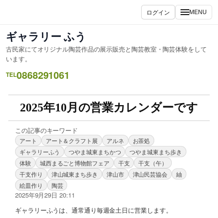
ログイン
MENU
ギャラリー ふう
古民家にてオリジナル陶芸作品の展示販売と陶芸教室・陶芸体験をして
います。
0868291061
TEL
2025年10月の営業カレンダーです
この記事のキーワード
アート
アート＆クラフト展
アルネ
お茶処
ギャラリーふう
つやま城東まちかつ
つやま城東まち歩き
体験
城西まるごと博物館フェア
干支
干支（午）
干支作り
津山城東まち歩き
津山市
津山民芸協会
紬
絵皿作り
陶芸
2025年9月29日 20:11
ギャラリーふうは、通常通り毎週金土日に営業します。