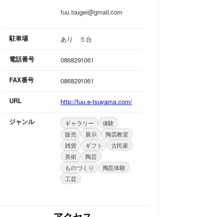
fuu.tougei@gmail.com
駐車場
あり ５台
電話番号
0868291061
FAX番号
0868291061
URL
http://fuu.e-tsuyama.com/
ジャンル
ギャラリー
体験
販売
展示
陶芸教室
雑貨
ギフト
古民家
美術
陶芸
ものづくり
陶芸体験
工芸
アクセス