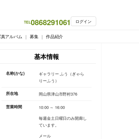
0868291061
ログイン
TEL
写真アルバム
募集
作品紹介
基本情報
名称(かな)
ギャラリー ふう（ぎゃら
りーふう）
所在地
岡山県津山市野村376
営業時間
10:00 ～ 16:00
毎週金土日曜日のみ開廊し
ています。
メール