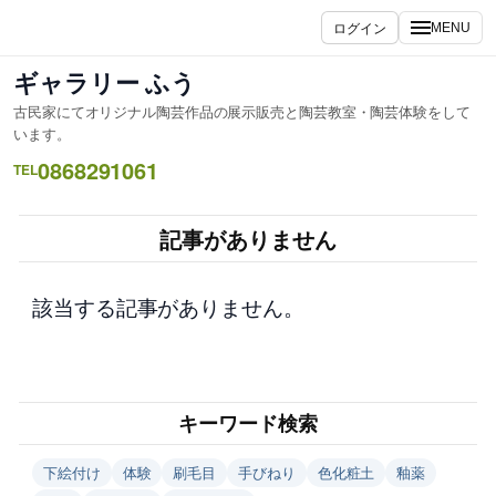
内
ログイン
MENU
容
を
ギャラリー ふう
ス
古民家にてオリジナル陶芸作品の展示販売と陶芸教室・陶芸体験をして
キ
います。
ッ
0868291061
TEL
プ
記事がありません
該当する記事がありません。
キーワード検索
下絵付け
体験
刷毛目
手びねり
色化粧土
釉薬