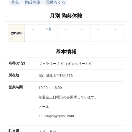
陶芸
陶芸教室
電動ろくろ
月別 陶芸体験
–
2月
–
–
–
–
2019年
–
–
–
–
–
–
基本情報
名称(かな)
ギャラリー ふう（ぎゃらりーふう）
所在地
岡山県津山市野村376
営業時間
10:00 ～ 16:00
毎週金土日曜日のみ開廊しています。
メール
fuu.tougei@gmail.com
駐車場
あり ５台