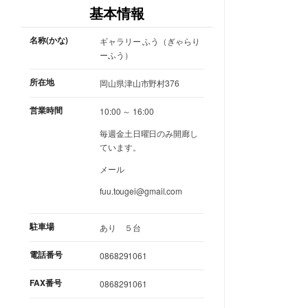
基本情報
名称(かな)
ギャラリー ふう（ぎゃらり
ーふう）
所在地
岡山県津山市野村376
営業時間
10:00 ～ 16:00
毎週金土日曜日のみ開廊し
ています。
メール
fuu.tougei@gmail.com
駐車場
あり ５台
電話番号
0868291061
FAX番号
0868291061