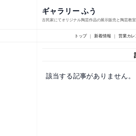
内
ギャラリー ふう
容
古民家にてオリジナル陶芸作品の展示販売と陶芸教室
を
ス
トップ
新着情報
営業カレ
キ
ッ
プ
該当する記事がありません。