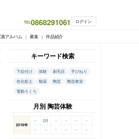
0868291061
ログイン
TEL
写真アルバム
募集
作品紹介
キーワード検索
下絵付け
体験
刷毛目
手びねり
色化粧土
釉薬
陶芸
陶芸教室
電動ろくろ
月別 陶芸体験
–
2月
–
–
–
–
2019年
–
–
–
–
–
–