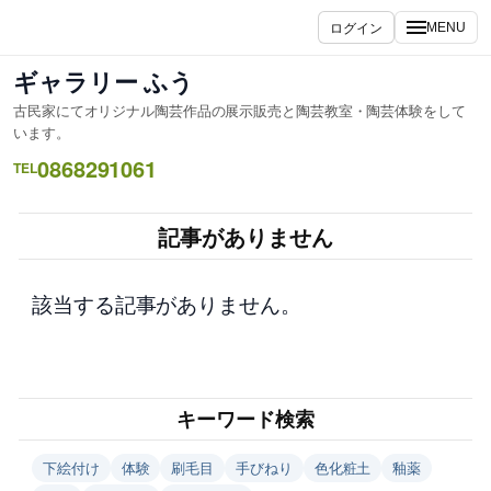
内
ログイン
MENU
容
を
ギャラリー ふう
ス
古民家にてオリジナル陶芸作品の展示販売と陶芸教室・陶芸体験をして
キ
います。
ッ
0868291061
TEL
プ
記事がありません
該当する記事がありません。
キーワード検索
下絵付け
体験
刷毛目
手びねり
色化粧土
釉薬