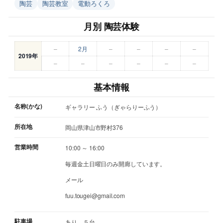
陶芸
陶芸教室
電動ろくろ
月別 陶芸体験
–
2月
–
–
–
–
2019年
–
–
–
–
–
–
基本情報
名称(かな)
ギャラリー ふう（ぎゃらりーふう）
所在地
岡山県津山市野村376
営業時間
10:00 ～ 16:00
毎週金土日曜日のみ開廊しています。
メール
fuu.tougei@gmail.com
駐車場
あり ５台