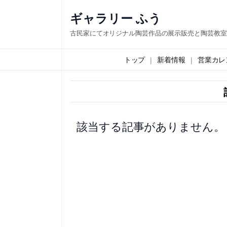
内
ギャラリー ふう
容
古民家にてオリジナル陶芸作品の展示販売と陶芸教室
を
ス
トップ
新着情報
営業カレ
キ
ッ
プ
該当する記事がありません。