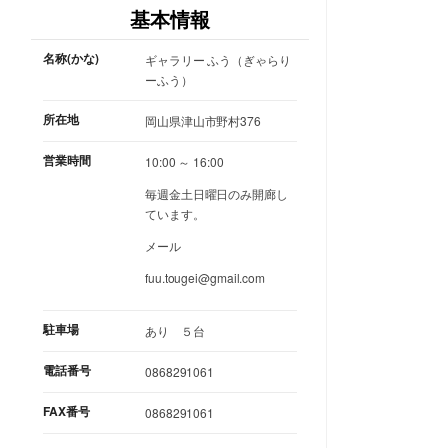
基本情報
名称(かな)
ギャラリー ふう（ぎゃらり
ーふう）
所在地
岡山県津山市野村376
営業時間
10:00 ～ 16:00
毎週金土日曜日のみ開廊し
ています。
メール
fuu.tougei@gmail.com
駐車場
あり ５台
電話番号
0868291061
FAX番号
0868291061