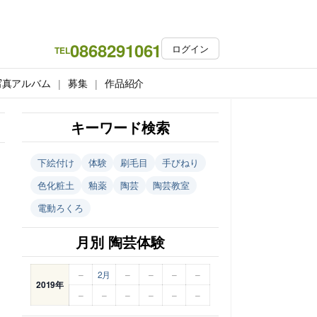
0868291061
ログイン
TEL
写真アルバム
募集
作品紹介
キーワード検索
下絵付け
体験
刷毛目
手びねり
色化粧土
釉薬
陶芸
陶芸教室
電動ろくろ
月別 陶芸体験
–
2月
–
–
–
–
2019年
–
–
–
–
–
–