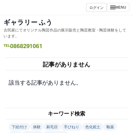
内
ログイン
MENU
容
を
ギャラリー ふう
ス
古民家にてオリジナル陶芸作品の展示販売と陶芸教室・陶芸体験をして
キ
います。
ッ
0868291061
TEL
プ
記事がありません
該当する記事がありません。
キーワード検索
下絵付け
体験
刷毛目
手びねり
色化粧土
釉薬