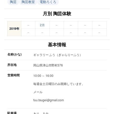
陶芸
陶芸教室
電動ろくろ
月別 陶芸体験
–
2月
–
–
–
–
2019年
–
–
–
–
–
–
基本情報
名称(かな)
ギャラリー ふう（ぎゃらりーふう）
所在地
岡山県津山市野村376
営業時間
10:00 ～ 16:00
毎週金土日曜日のみ開廊しています。
メール
fuu.tougei@gmail.com
駐車場
あり ５台