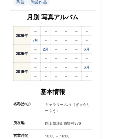
陶芸
陶芸作品
月別 写真アルバム
–
–
–
–
–
–
2026年
7月
–
–
–
–
–
–
2月
–
–
–
6月
2025年
–
–
–
–
–
–
–
–
–
–
–
6月
2019年
–
–
–
–
–
–
基本情報
名称(かな)
ギャラリー ふう（ぎゃらり
ーふう）
所在地
岡山県津山市野村376
営業時間
10:00 ～ 16:00