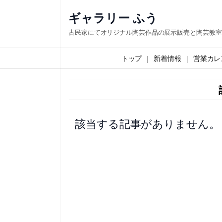
内
ギャラリー ふう
容
古民家にてオリジナル陶芸作品の展示販売と陶芸教室
を
ス
トップ
新着情報
営業カレ
キ
ッ
プ
該当する記事がありません。