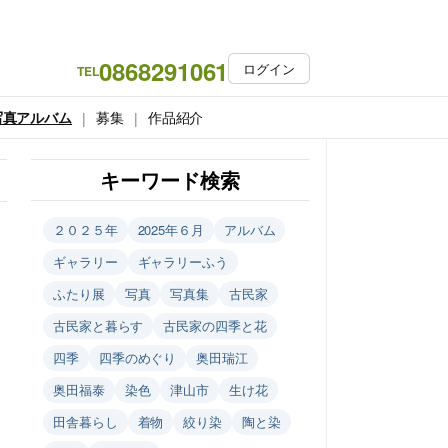
0868291061
ログイン
TEL
写真アルバム
募集
作品紹介
キーワード検索
２０２５年
2025年６月
アルバム
ギャラリー
ギャラリーふう
ふたり展
写真
写真集
古民家
古民家と暮らす
古民家の四季と花
四季
四季のめぐり
奥田瑞江
奥田福泰
染色
津山市
生け花
田舎暮らし
着物
絞り染
陶と染