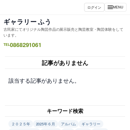
内
ログイン
MENU
容
を
ギャラリー ふう
ス
古民家にてオリジナル陶芸作品の展示販売と陶芸教室・陶芸体験をして
キ
います。
ッ
0868291061
TEL
プ
記事がありません
該当する記事がありません。
キーワード検索
２０２５年
2025年６月
アルバム
ギャラリー