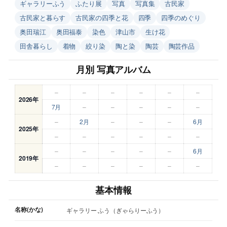
ギャラリーふう
ふたり展
写真
写真集
古民家
古民家と暮らす
古民家の四季と花
四季
四季のめぐり
奥田瑞江
奥田福泰
染色
津山市
生け花
田舎暮らし
着物
絞り染
陶と染
陶芸
陶芸作品
月別 写真アルバム
–
–
–
–
–
–
2026年
7月
–
–
–
–
–
–
2月
–
–
–
6月
2025年
–
–
–
–
–
–
–
–
–
–
–
6月
2019年
–
–
–
–
–
–
基本情報
名称(かな)
ギャラリー ふう（ぎゃらりーふう）