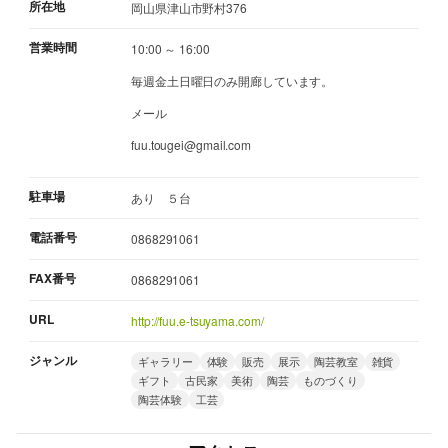
所在地
岡山県津山市野村376
営業時間
10:00 ～ 16:00
毎週金土日曜日のみ開廊しています。
メール
fuu.tougei@gmail.com
駐車場
あり ５台
電話番号
0868291061
FAX番号
0868291061
URL
http://fuu.e-tsuyama.com/
ジャンル
ギャラリー
体験
販売
展示
陶芸教室
雑貨
ギフト
古民家
美術
陶芸
ものづくり
陶芸体験
工芸