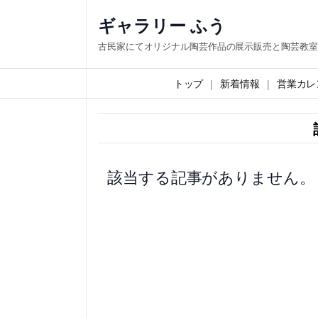
内
ギャラリー ふう
容
古民家にてオリジナル陶芸作品の展示販売と陶芸教室
を
ス
トップ
新着情報
営業カレ
キ
ッ
プ
該当する記事がありません。