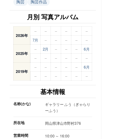
陶芸
陶芸作品
月別 写真アルバム
–
–
–
–
–
–
2026年
7月
–
–
–
–
–
–
2月
–
–
–
6月
2025年
–
–
–
–
–
–
–
–
–
–
–
6月
2019年
–
–
–
–
–
–
基本情報
名称(かな)
ギャラリー ふう（ぎゃらり
ーふう）
所在地
岡山県津山市野村376
営業時間
10:00 ～ 16:00