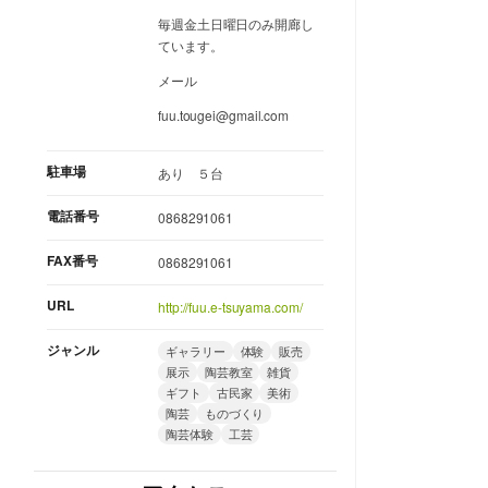
毎週金土日曜日のみ開廊し
ています。
メール
fuu.tougei@gmail.com
駐車場
あり ５台
電話番号
0868291061
FAX番号
0868291061
URL
http://fuu.e-tsuyama.com/
ジャンル
ギャラリー
体験
販売
展示
陶芸教室
雑貨
ギフト
古民家
美術
陶芸
ものづくり
陶芸体験
工芸