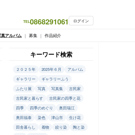
0868291061
ログイン
TEL
写真アルバム
募集
作品紹介
キーワード検索
２０２５年
2025年６月
アルバム
ギャラリー
ギャラリーふう
ふたり展
写真
写真集
古民家
古民家と暮らす
古民家の四季と花
四季
四季のめぐり
奥田瑞江
奥田福泰
染色
津山市
生け花
田舎暮らし
着物
絞り染
陶と染