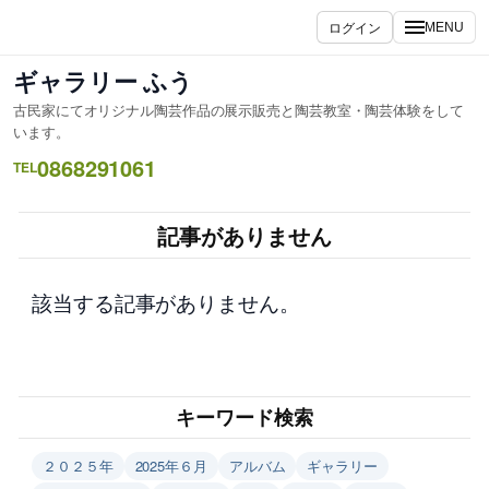
内
ログイン
MENU
容
を
ギャラリー ふう
ス
古民家にてオリジナル陶芸作品の展示販売と陶芸教室・陶芸体験をして
キ
います。
ッ
0868291061
TEL
プ
記事がありません
該当する記事がありません。
キーワード検索
２０２５年
2025年６月
アルバム
ギャラリー