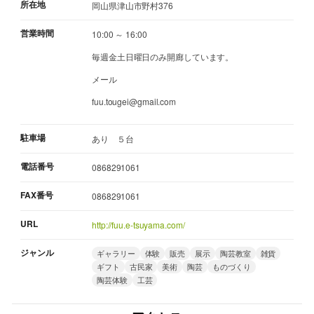
所在地
岡山県津山市野村376
営業時間
10:00 ～ 16:00
毎週金土日曜日のみ開廊しています。
メール
fuu.tougei@gmail.com
駐車場
あり ５台
電話番号
0868291061
FAX番号
0868291061
URL
http://fuu.e-tsuyama.com/
ジャンル
ギャラリー
体験
販売
展示
陶芸教室
雑貨
ギフト
古民家
美術
陶芸
ものづくり
陶芸体験
工芸