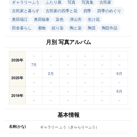
ギャラリーふう
ふたり展
写真
写真集
古民家
古民家と暮らす
古民家の四季と花
四季
四季のめぐり
奥田瑞江
奥田福泰
染色
津山市
生け花
田舎暮らし
着物
絞り染
陶と染
陶芸
陶芸作品
月別 写真アルバム
–
–
–
–
–
–
2026年
7月
–
–
–
–
–
–
2月
–
–
–
6月
2025年
–
–
–
–
–
–
–
–
–
–
–
6月
2019年
–
–
–
–
–
–
基本情報
名称(かな)
ギャラリー ふう（ぎゃらりーふう）