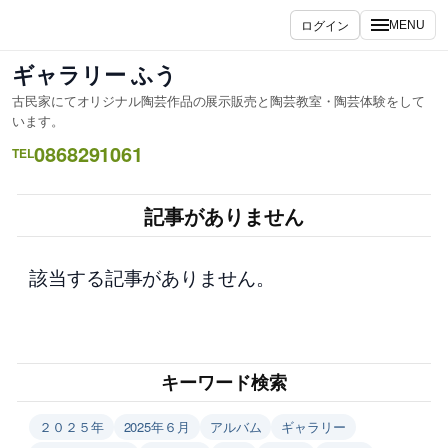
内
ログイン
MENU
容
を
ギャラリー ふう
ス
古民家にてオリジナル陶芸作品の展示販売と陶芸教室・陶芸体験をして
キ
います。
ッ
0868291061
TEL
プ
記事がありません
該当する記事がありません。
キーワード検索
２０２５年
2025年６月
アルバム
ギャラリー