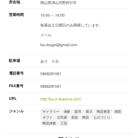
所在地
岡山県津山市野村376
営業時間
10:00 ～ 16:00
毎週金土日曜日のみ開廊しています。
メール
fuu.tougei@gmail.com
駐車場
あり ５台
電話番号
0868291061
FAX番号
0868291061
URL
http://fuu.e-tsuyama.com/
ジャンル
ギャラリー
体験
販売
展示
陶芸教室
雑貨
ギフト
古民家
美術
陶芸
ものづくり
陶芸体験
工芸