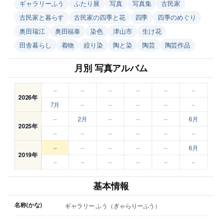
ギャラリーふう
ふたり展
写真
写真集
古民家
古民家と暮らす
古民家の四季と花
四季
四季のめぐり
奥田瑞江
奥田福泰
染色
津山市
生け花
田舎暮らし
着物
絞り染
陶と染
陶芸
陶芸作品
月別 写真アルバム
–
–
–
–
–
–
2026年
7月
–
–
–
–
–
–
2月
–
–
–
6月
2025年
–
–
–
–
–
–
–
–
–
–
–
6月
2019年
–
–
–
–
–
–
基本情報
名称(かな)
ギャラリー ふう（ぎゃらりーふう）