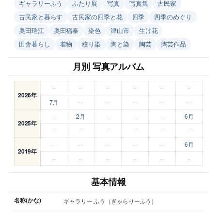
ギャラリーふう
ふたり展
写真
写真集
古民家
古民家と暮らす
古民家の四季と花
四季
四季のめぐり
奥田瑞江
奥田福泰
染色
津山市
生け花
田舎暮らし
着物
絞り染
陶と染
陶芸
陶芸作品
月別 写真アルバム
–
–
–
–
–
–
2026年
7月
–
–
–
–
–
–
2月
–
–
–
6月
2025年
–
–
–
–
–
–
–
–
–
–
–
6月
2019年
–
–
–
–
–
–
基本情報
名称(かな)
ギャラリー ふう（ぎゃらりーふう）