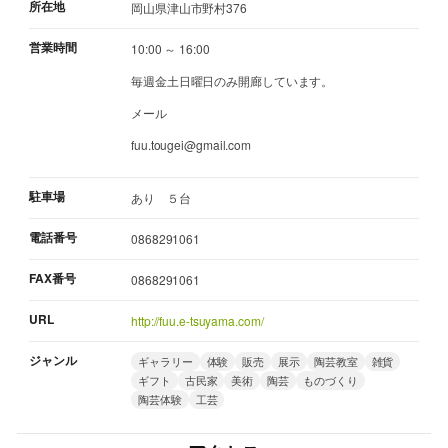
所在地
岡山県津山市野村376
営業時間
10:00 ～ 16:00
毎週金土日曜日のみ開廊しています。
メール
fuu.tougei@gmail.com
駐車場
あり ５台
電話番号
0868291061
FAX番号
0868291061
URL
http://fuu.e-tsuyama.com/
ジャンル
ギャラリー
体験
販売
展示
陶芸教室
雑貨
ギフト
古民家
美術
陶芸
ものづくり
陶芸体験
工芸