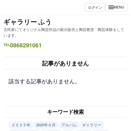
内
ログイン
MENU
容
を
ギャラリー ふう
ス
古民家にてオリジナル陶芸作品の展示販売と陶芸教室・陶芸体験をして
キ
います。
ッ
0868291061
TEL
プ
記事がありません
該当する記事がありません。
キーワード検索
２０２５年
2025年６月
アルバム
ギャラリー