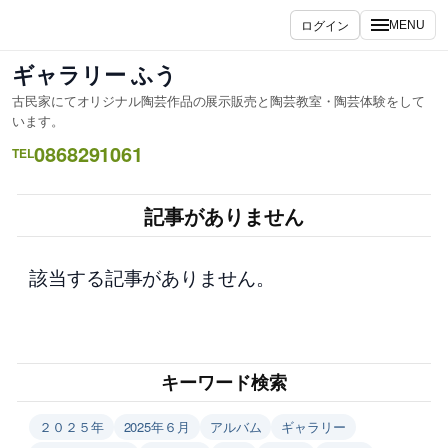
内
ログイン
MENU
容
を
ギャラリー ふう
ス
古民家にてオリジナル陶芸作品の展示販売と陶芸教室・陶芸体験をして
キ
います。
ッ
0868291061
TEL
プ
記事がありません
該当する記事がありません。
キーワード検索
２０２５年
2025年６月
アルバム
ギャラリー