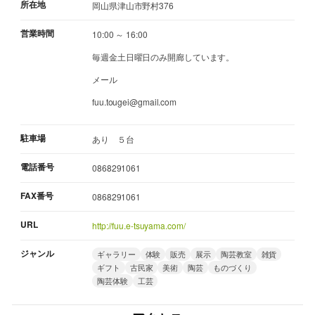
所在地
岡山県津山市野村376
営業時間
10:00 ～ 16:00
毎週金土日曜日のみ開廊しています。
メール
fuu.tougei@gmail.com
駐車場
あり ５台
電話番号
0868291061
FAX番号
0868291061
URL
http://fuu.e-tsuyama.com/
ジャンル
ギャラリー
体験
販売
展示
陶芸教室
雑貨
ギフト
古民家
美術
陶芸
ものづくり
陶芸体験
工芸