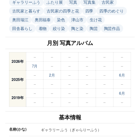
ギャラリーふう
ふたり展
写真
写真集
古民家
古民家と暮らす
古民家の四季と花
四季
四季のめぐり
奥田瑞江
奥田福泰
染色
津山市
生け花
田舎暮らし
着物
絞り染
陶と染
陶芸
陶芸作品
月別 写真アルバム
–
–
–
–
–
–
2026年
7月
–
–
–
–
–
–
2月
–
–
–
6月
2025年
–
–
–
–
–
–
–
–
–
–
–
6月
2019年
–
–
–
–
–
–
基本情報
名称(かな)
ギャラリー ふう（ぎゃらりーふう）