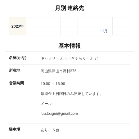
月別 連絡先
–
–
–
–
–
–
2020年
–
–
–
–
11月
–
基本情報
名称(かな)
ギャラリー ふう（ぎゃらりーふう）
所在地
岡山県津山市野村376
営業時間
10:00 ～ 16:00
毎週金土日曜日のみ開廊しています。
メール
fuu.tougei@gmail.com
駐車場
あり ５台