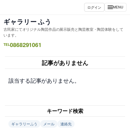
内
ログイン
MENU
容
を
ギャラリー ふう
ス
古民家にてオリジナル陶芸作品の展示販売と陶芸教室・陶芸体験をして
キ
います。
ッ
0868291061
TEL
プ
記事がありません
該当する記事がありません。
キーワード検索
ギャラリーふう
メール
連絡先