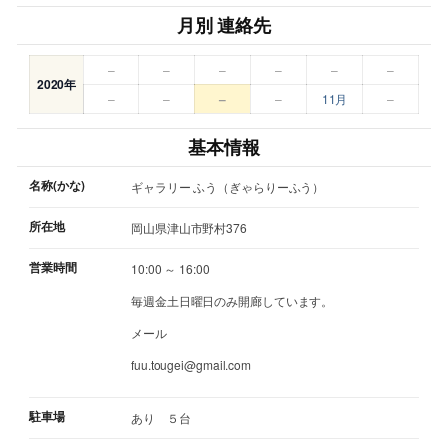
月別 連絡先
–
–
–
–
–
–
2020年
–
–
–
–
11月
–
基本情報
名称(かな)
ギャラリー ふう（ぎゃらりーふう）
所在地
岡山県津山市野村376
営業時間
10:00 ～ 16:00
毎週金土日曜日のみ開廊しています。
メール
fuu.tougei@gmail.com
駐車場
あり ５台