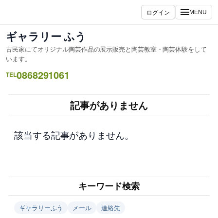
内
ログイン
MENU
容
を
ギャラリー ふう
ス
古民家にてオリジナル陶芸作品の展示販売と陶芸教室・陶芸体験をして
キ
います。
ッ
0868291061
TEL
プ
記事がありません
該当する記事がありません。
キーワード検索
ギャラリーふう
メール
連絡先