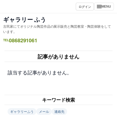
内
ログイン
MENU
容
を
ギャラリー ふう
ス
古民家にてオリジナル陶芸作品の展示販売と陶芸教室・陶芸体験をして
キ
います。
ッ
0868291061
TEL
プ
記事がありません
該当する記事がありません。
キーワード検索
ギャラリーふう
メール
連絡先