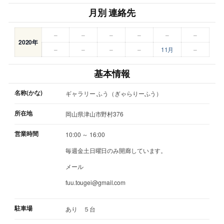
月別 連絡先
–
–
–
–
–
–
2020年
–
–
–
–
11月
–
基本情報
名称(かな)
ギャラリー ふう（ぎゃらりーふう）
所在地
岡山県津山市野村376
営業時間
10:00 ～ 16:00
毎週金土日曜日のみ開廊しています。
メール
fuu.tougei@gmail.com
駐車場
あり ５台