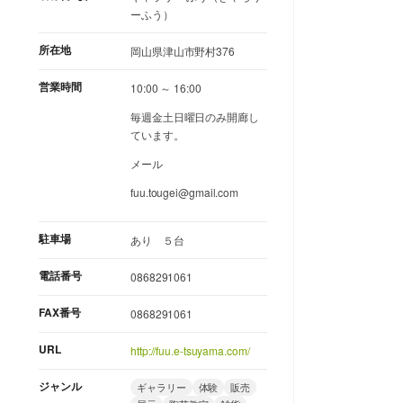
ーふう）
所在地
岡山県津山市野村376
営業時間
10:00 ～ 16:00
毎週金土日曜日のみ開廊し
ています。
メール
fuu.tougei@gmail.com
駐車場
あり ５台
電話番号
0868291061
FAX番号
0868291061
URL
http://fuu.e-tsuyama.com/
ジャンル
ギャラリー
体験
販売