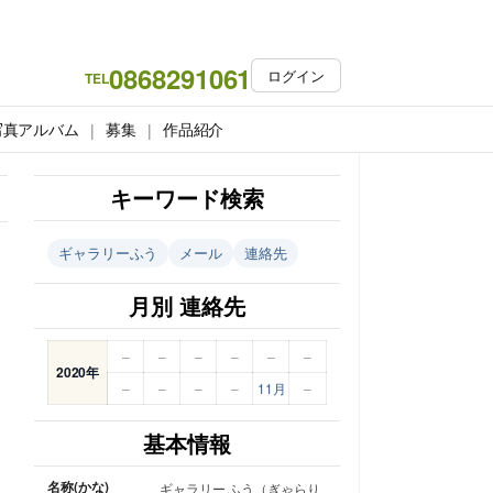
0868291061
ログイン
TEL
写真アルバム
募集
作品紹介
キーワード検索
ギャラリーふう
メール
連絡先
月別 連絡先
–
–
–
–
–
–
2020年
–
–
–
–
11月
–
基本情報
名称(かな)
ギャラリー ふう（ぎゃらり