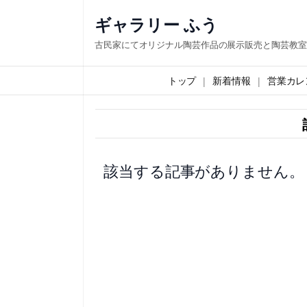
内
ギャラリー ふう
容
古民家にてオリジナル陶芸作品の展示販売と陶芸教室
を
ス
トップ
新着情報
営業カレ
キ
ッ
プ
該当する記事がありません。