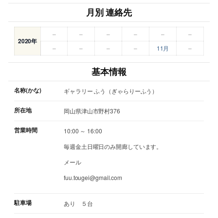
月別 連絡先
–
–
–
–
–
–
2020年
–
–
–
–
11月
–
基本情報
名称(かな)
ギャラリー ふう（ぎゃらりーふう）
所在地
岡山県津山市野村376
営業時間
10:00 ～ 16:00
毎週金土日曜日のみ開廊しています。
メール
fuu.tougei@gmail.com
駐車場
あり ５台