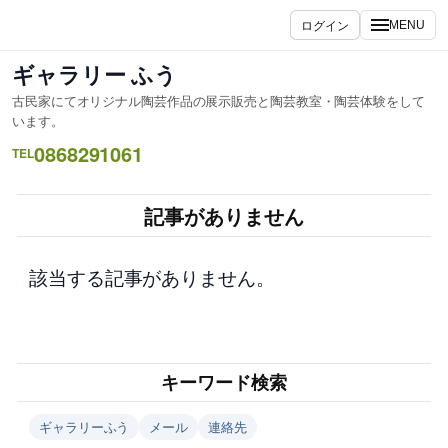
内
ログイン
MENU
容
を
ギャラリー ふう
ス
古民家にてオリジナル陶芸作品の展示販売と陶芸教室・陶芸体験をして
キ
います。
ッ
0868291061
TEL
プ
記事がありません
該当する記事がありません。
キーワード検索
ギャラリーふう
メール
連絡先