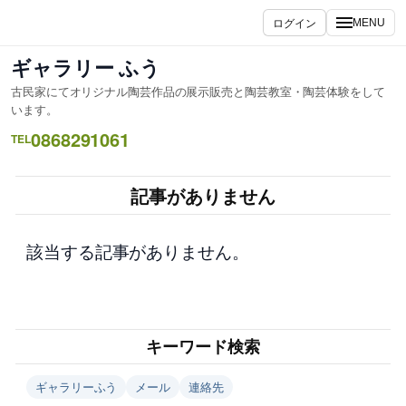
内
ログイン
MENU
容
を
ギャラリー ふう
ス
古民家にてオリジナル陶芸作品の展示販売と陶芸教室・陶芸体験をして
キ
います。
ッ
0868291061
TEL
プ
記事がありません
該当する記事がありません。
キーワード検索
ギャラリーふう
メール
連絡先