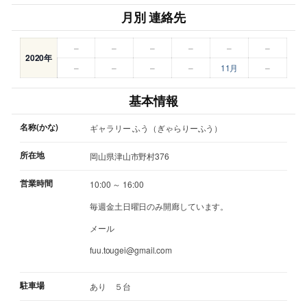
月別 連絡先
–
–
–
–
–
–
2020年
–
–
–
–
11月
–
基本情報
名称(かな)
ギャラリー ふう（ぎゃらりーふう）
所在地
岡山県津山市野村376
営業時間
10:00 ～ 16:00
毎週金土日曜日のみ開廊しています。
メール
fuu.tougei@gmail.com
駐車場
あり ５台