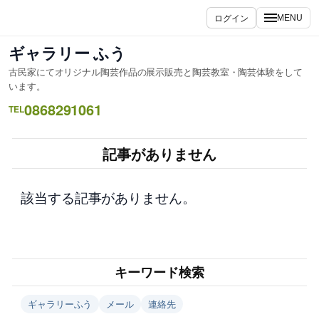
内
ログイン
MENU
容
を
ギャラリー ふう
ス
古民家にてオリジナル陶芸作品の展示販売と陶芸教室・陶芸体験をして
キ
います。
ッ
0868291061
TEL
プ
記事がありません
該当する記事がありません。
キーワード検索
ギャラリーふう
メール
連絡先