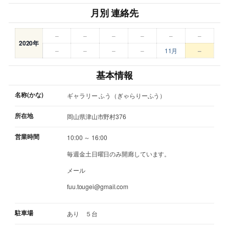
月別 連絡先
–
–
–
–
–
–
2020年
–
–
–
–
11月
–
基本情報
名称(かな)
ギャラリー ふう（ぎゃらりーふう）
所在地
岡山県津山市野村376
営業時間
10:00 ～ 16:00
毎週金土日曜日のみ開廊しています。
メール
fuu.tougei@gmail.com
駐車場
あり ５台