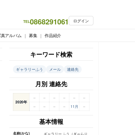
0868291061
ログイン
TEL
写真アルバム
募集
作品紹介
キーワード検索
ギャラリーふう
メール
連絡先
月別 連絡先
–
–
–
–
–
–
2020年
–
–
–
–
11月
–
基本情報
名称(かな)
ギャラリー ふう（ぎゃらり