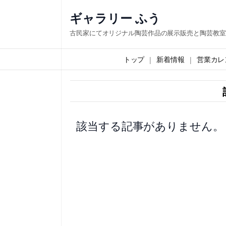
内
ギャラリー ふう
容
古民家にてオリジナル陶芸作品の展示販売と陶芸教室
を
ス
トップ
新着情報
営業カレ
キ
ッ
プ
該当する記事がありません。