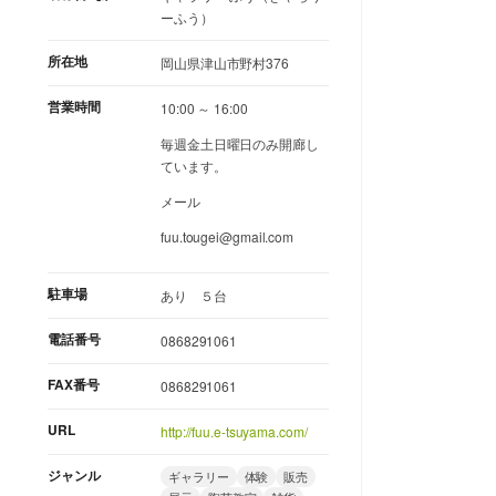
ーふう）
所在地
岡山県津山市野村376
営業時間
10:00 ～ 16:00
毎週金土日曜日のみ開廊し
ています。
メール
fuu.tougei@gmail.com
駐車場
あり ５台
電話番号
0868291061
FAX番号
0868291061
URL
http://fuu.e-tsuyama.com/
ジャンル
ギャラリー
体験
販売