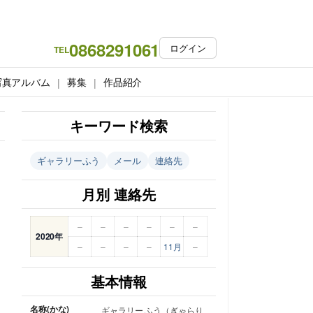
0868291061
ログイン
TEL
写真アルバム
募集
作品紹介
キーワード検索
ギャラリーふう
メール
連絡先
月別 連絡先
–
–
–
–
–
–
2020年
–
–
–
–
11月
–
基本情報
名称(かな)
ギャラリー ふう（ぎゃらり