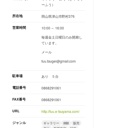
ーふう）
所在地
岡山県津山市野村376
営業時間
10:00 ～ 16:00
毎週金土日曜日のみ開廊し
ています。
メール
fuu.tougei@gmail.com
駐車場
あり ５台
電話番号
0868291061
FAX番号
0868291061
URL
http://fuu.e-tsuyama.com/
ジャンル
ギャラリー
体験
販売