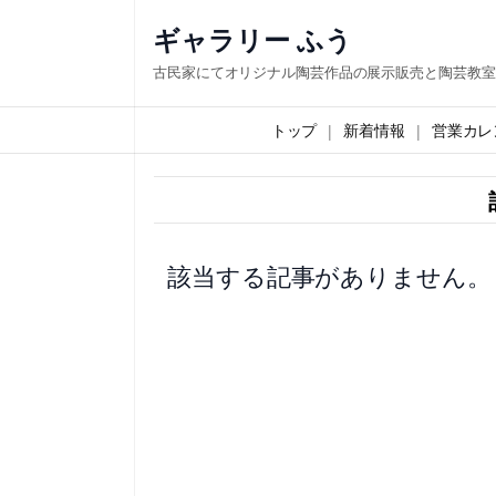
内
ギャラリー ふう
容
古民家にてオリジナル陶芸作品の展示販売と陶芸教室
を
ス
トップ
新着情報
営業カレ
キ
ッ
プ
該当する記事がありません。