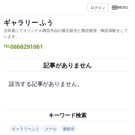
内
ログイン
MENU
容
を
ギャラリー ふう
ス
古民家にてオリジナル陶芸作品の展示販売と陶芸教室・陶芸体験をして
キ
います。
ッ
0868291061
TEL
プ
記事がありません
該当する記事がありません。
キーワード検索
ギャラリーふう
メール
連絡先