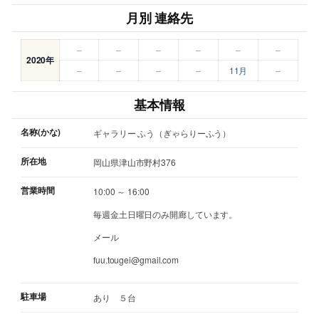
月別 連絡先
–
–
–
–
–
–
2020年
–
–
–
–
11月
–
基本情報
名称(かな)
ギャラリー ふう（ぎゃらりーふう）
所在地
岡山県津山市野村376
営業時間
10:00 ～ 16:00
毎週金土日曜日のみ開廊しています。
メール
fuu.tougei@gmail.com
駐車場
あり ５台