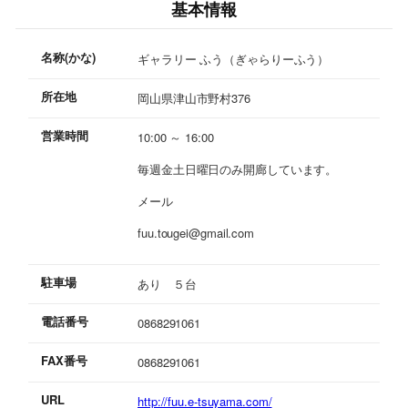
基本情報
名称(かな)
ギャラリー ふう（ぎゃらりーふう）
所在地
岡山県津山市野村376
営業時間
10:00 ～ 16:00
毎週金土日曜日のみ開廊しています。
メール
fuu.tougei@gmail.com
駐車場
あり ５台
電話番号
0868291061
FAX番号
0868291061
URL
http://fuu.e-tsuyama.com/