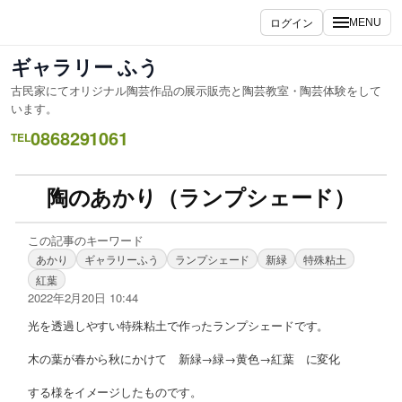
ログイン
MENU
ギャラリー ふう
古民家にてオリジナル陶芸作品の展示販売と陶芸教室・陶芸体験をして
います。
0868291061
TEL
陶のあかり（ランプシェード）
この記事のキーワード
あかり
ギャラリーふう
ランプシェード
新緑
特殊粘土
紅葉
2022年2月20日 10:44
光を透過しやすい特殊粘土で作ったランプシェードです。
木の葉が春から秋にかけて 新緑→緑→黄色→紅葉 に変化
する様をイメージしたものです。