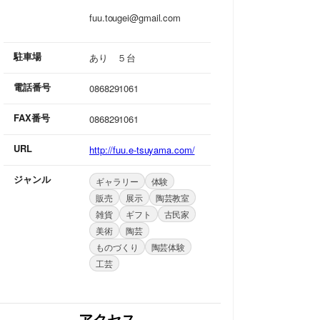
fuu.tougei@gmail.com
駐車場
あり ５台
電話番号
0868291061
FAX番号
0868291061
URL
http://fuu.e-tsuyama.com/
ジャンル
ギャラリー
体験
販売
展示
陶芸教室
雑貨
ギフト
古民家
美術
陶芸
ものづくり
陶芸体験
工芸
アクセス