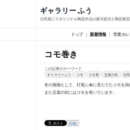
ギャラリー ふう
古民家にてオリジナル陶芸作品の展示販売と陶芸教室
トップ
新着情報
営業カレ
コモ巻き
この記事のキーワード
ギャラリーふう
コモ
コモ巻
五葉の松
古
冬の風物として、灯篭に傘に見たてたコモを掛
また五葉の松にはコモを巻いています。
印刷