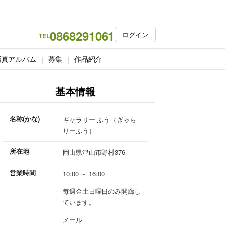
0868291061
ログイン
TEL
写真アルバム
募集
作品紹介
基本情報
名称(かな)
ギャラリー ふう（ぎゃら
りーふう）
所在地
岡山県津山市野村376
営業時間
10:00 ～ 16:00
毎週金土日曜日のみ開廊し
ています。
メール