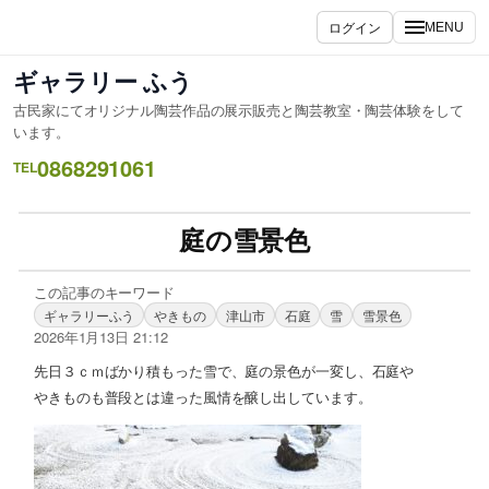
ログイン
MENU
ギャラリー ふう
古民家にてオリジナル陶芸作品の展示販売と陶芸教室・陶芸体験をして
います。
0868291061
TEL
庭の雪景色
この記事のキーワード
ギャラリーふう
やきもの
津山市
石庭
雪
雪景色
2026年1月13日 21:12
先日３ｃｍばかり積もった雪で、庭の景色が一変し、石庭や
やきものも普段とは違った風情を醸し出しています。