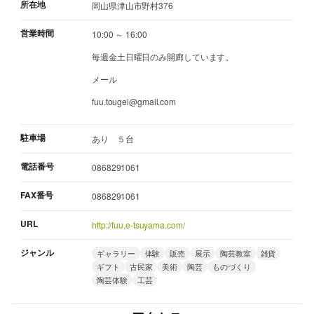
所在地
岡山県津山市野村376
営業時間
10:00 ～ 16:00
毎週金土日曜日のみ開廊しています。
メール
fuu.tougei@gmail.com
駐車場
あり ５台
電話番号
0868291061
FAX番号
0868291061
URL
http://fuu.e-tsuyama.com/
ジャンル
ギャラリー
体験
販売
展示
陶芸教室
雑貨
ギフト
古民家
美術
陶芸
ものづくり
陶芸体験
工芸