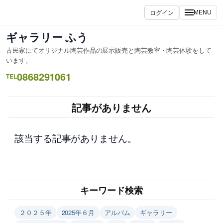
内
ログイン
MENU
容
を
ギャラリー ふう
ス
古民家にてオリジナル陶芸作品の展示販売と陶芸教室・陶芸体験をして
キ
います。
ッ
0868291061
TEL
プ
記事がありません
該当する記事がありません。
キーワード検索
２０２５年
2025年６月
アルバム
ギャラリー