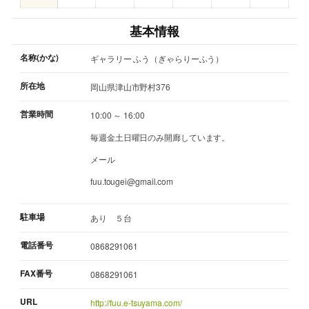
基本情報
名称(かな)
ギャラリー ふう（ぎゃらりーふう）
所在地
岡山県津山市野村376
営業時間
10:00 ～ 16:00
毎週金土日曜日のみ開廊しています。
メール
fuu.tougei@gmail.com
駐車場
あり ５台
電話番号
0868291061
FAX番号
0868291061
URL
http://fuu.e-tsuyama.com/