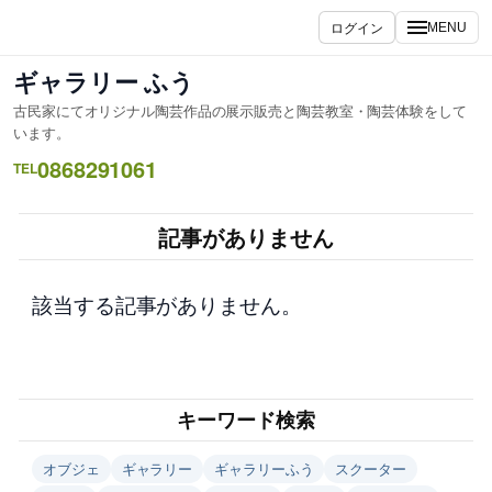
内
ログイン
MENU
容
を
ギャラリー ふう
ス
古民家にてオリジナル陶芸作品の展示販売と陶芸教室・陶芸体験をして
キ
います。
ッ
0868291061
TEL
プ
記事がありません
該当する記事がありません。
キーワード検索
オブジェ
ギャラリー
ギャラリーふう
スクーター