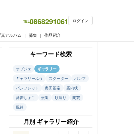
0868291061
ログイン
TEL
写真アルバム
募集
作品紹介
キーワード検索
オブジェ
ギャラリー
ギャラリーふう
スクーター
パンフ
パンフレット
奥田福泰
案内状
蕎麦ちょこ
蚊遣
蚊遣り
陶芸
風鈴
月別 ギャラリー紹介