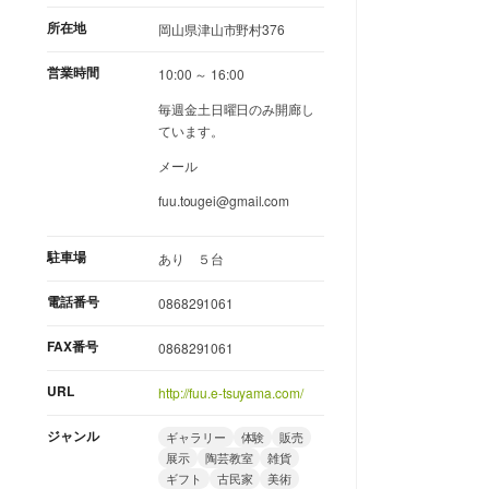
所在地
岡山県津山市野村376
営業時間
10:00 ～ 16:00
毎週金土日曜日のみ開廊し
ています。
メール
fuu.tougei@gmail.com
駐車場
あり ５台
電話番号
0868291061
FAX番号
0868291061
URL
http://fuu.e-tsuyama.com/
ジャンル
ギャラリー
体験
販売
展示
陶芸教室
雑貨
ギフト
古民家
美術