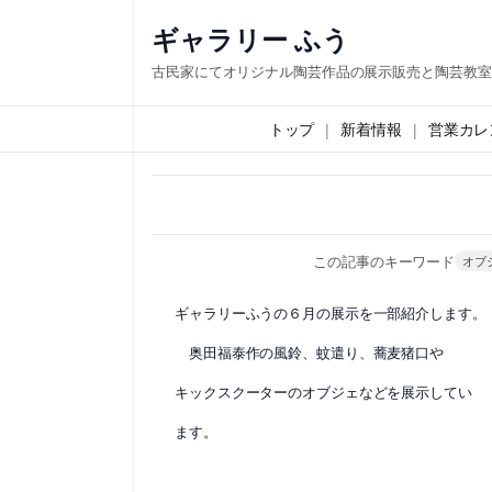
内
ギャラリー ふう
容
古民家にてオリジナル陶芸作品の展示販売と陶芸教室
を
ス
トップ
新着情報
営業カレ
キ
ッ
プ
この記事のキーワード
オブ
ギャラリーふうの６月の展示を一部紹介します。
奥田福泰作の風鈴、蚊遣り、蕎麦猪口や
キックスクーターのオブジェなどを展示してい
ます。