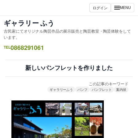
内
ログイン
MENU
容
を
ギャラリー ふう
ス
古民家にてオリジナル陶芸作品の展示販売と陶芸教室・陶芸体験をして
キ
います。
ッ
0868291061
TEL
プ
新しいパンフレットを作りました
この記事のキーワード
ギャラリーふう
パンフ
パンフレット
案内状