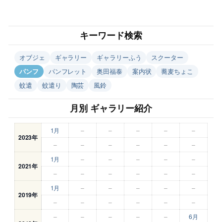
キーワード検索
オブジェ
ギャラリー
ギャラリーふう
スクーター
パンフ
パンフレット
奥田福泰
案内状
蕎麦ちょこ
蚊遣
蚊遣り
陶芸
風鈴
月別 ギャラリー紹介
1月
–
–
–
–
–
2023年
–
–
–
–
–
–
1月
–
–
–
–
–
2021年
–
–
–
–
–
–
1月
–
–
–
–
–
2019年
–
–
–
–
–
–
–
–
–
–
–
6月