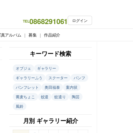
0868291061
ログイン
TEL
写真アルバム
募集
作品紹介
キーワード検索
オブジェ
ギャラリー
ギャラリーふう
スクーター
パンフ
パンフレット
奥田福泰
案内状
蕎麦ちょこ
蚊遣
蚊遣り
陶芸
風鈴
月別 ギャラリー紹介