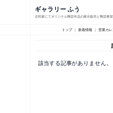
内
ギャラリー ふう
容
古民家にてオリジナル陶芸作品の展示販売と陶芸教室
を
ス
トップ
新着情報
営業カレ
キ
ッ
プ
該当する記事がありません。