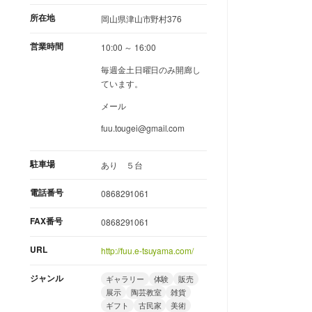
所在地
岡山県津山市野村376
営業時間
10:00 ～ 16:00
毎週金土日曜日のみ開廊し
ています。
メール
fuu.tougei@gmail.com
駐車場
あり ５台
電話番号
0868291061
FAX番号
0868291061
URL
http://fuu.e-tsuyama.com/
ジャンル
ギャラリー
体験
販売
展示
陶芸教室
雑貨
ギフト
古民家
美術