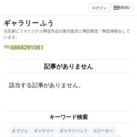
内
ログイン
MENU
容
を
ギャラリー ふう
ス
古民家にてオリジナル陶芸作品の展示販売と陶芸教室・陶芸体験をして
キ
います。
ッ
0868291061
TEL
プ
記事がありません
該当する記事がありません。
キーワード検索
オブジェ
ギャラリー
ギャラリーふう
スクーター