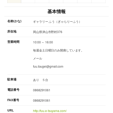
基本情報
名称(かな)
ギャラリー ふう（ぎゃらりーふう）
所在地
岡山県津山市野村376
営業時間
10:00 ～ 16:00
毎週金土日曜日のみ開廊しています。
メール
fuu.tougei@gmail.com
駐車場
あり ５台
電話番号
0868291061
FAX番号
0868291061
URL
http://fuu.e-tsuyama.com/