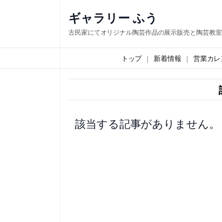
内
ギャラリー ふう
容
古民家にてオリジナル陶芸作品の展示販売と陶芸教室
を
ス
トップ
新着情報
営業カレ
キ
ッ
プ
該当する記事がありません。