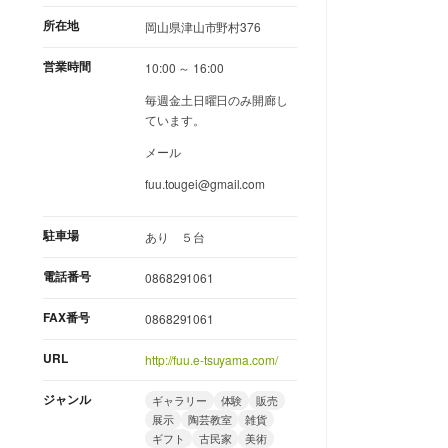
所在地
岡山県津山市野村376
営業時間
10:00 ～ 16:00
毎週金土日曜日のみ開廊し
ています。
メール
fuu.tougei@gmail.com
駐車場
あり ５台
電話番号
0868291061
FAX番号
0868291061
URL
http://fuu.e-tsuyama.com/
ジャンル
ギャラリー
体験
販売
展示
陶芸教室
雑貨
ギフト
古民家
美術