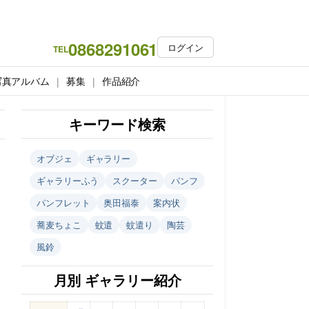
0868291061
ログイン
TEL
写真アルバム
募集
作品紹介
キーワード検索
オブジェ
ギャラリー
ギャラリーふう
スクーター
パンフ
パンフレット
奥田福泰
案内状
蕎麦ちょこ
蚊遣
蚊遣り
陶芸
風鈴
月別 ギャラリー紹介