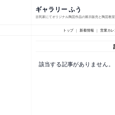
内
ギャラリー ふう
容
古民家にてオリジナル陶芸作品の展示販売と陶芸教室
を
ス
トップ
新着情報
営業カレ
キ
ッ
プ
該当する記事がありません。