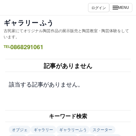
内
ログイン
MENU
容
を
ギャラリー ふう
ス
古民家にてオリジナル陶芸作品の展示販売と陶芸教室・陶芸体験をして
キ
います。
ッ
0868291061
TEL
プ
記事がありません
該当する記事がありません。
キーワード検索
オブジェ
ギャラリー
ギャラリーふう
スクーター