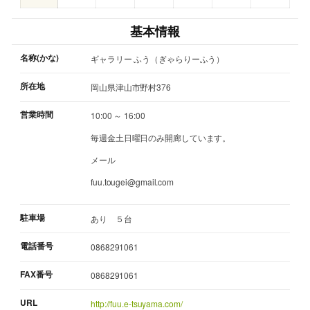
基本情報
名称(かな)
ギャラリー ふう（ぎゃらりーふう）
所在地
岡山県津山市野村376
営業時間
10:00 ～ 16:00
毎週金土日曜日のみ開廊しています。
メール
fuu.tougei@gmail.com
駐車場
あり ５台
電話番号
0868291061
FAX番号
0868291061
URL
http://fuu.e-tsuyama.com/