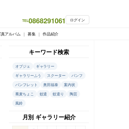
0868291061
ログイン
TEL
写真アルバム
募集
作品紹介
キーワード検索
オブジェ
ギャラリー
ギャラリーふう
スクーター
パンフ
パンフレット
奥田福泰
案内状
蕎麦ちょこ
蚊遣
蚊遣り
陶芸
風鈴
月別 ギャラリー紹介