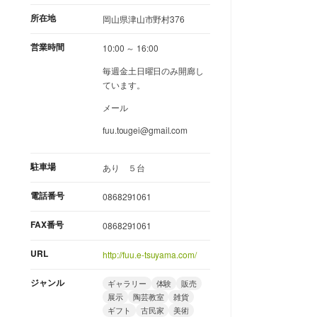
所在地
岡山県津山市野村376
営業時間
10:00 ～ 16:00
毎週金土日曜日のみ開廊し
ています。
メール
fuu.tougei@gmail.com
駐車場
あり ５台
電話番号
0868291061
FAX番号
0868291061
URL
http://fuu.e-tsuyama.com/
ジャンル
ギャラリー
体験
販売
展示
陶芸教室
雑貨
ギフト
古民家
美術