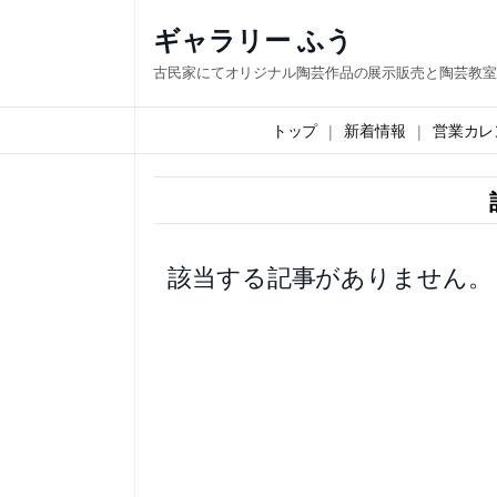
内
ギャラリー ふう
容
古民家にてオリジナル陶芸作品の展示販売と陶芸教室
を
ス
トップ
新着情報
営業カレ
キ
ッ
プ
該当する記事がありません。