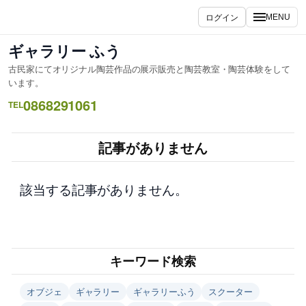
内
ログイン
MENU
容
を
ギャラリー ふう
ス
古民家にてオリジナル陶芸作品の展示販売と陶芸教室・陶芸体験をして
キ
います。
ッ
0868291061
TEL
プ
記事がありません
該当する記事がありません。
キーワード検索
オブジェ
ギャラリー
ギャラリーふう
スクーター