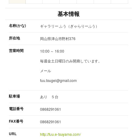
基本情報
名称(かな)
ギャラリー ふう（ぎゃらりーふう）
所在地
岡山県津山市野村376
営業時間
10:00 ～ 16:00
毎週金土日曜日のみ開廊しています。
メール
fuu.tougei@gmail.com
駐車場
あり ５台
電話番号
0868291061
FAX番号
0868291061
URL
http://fuu.e-tsuyama.com/