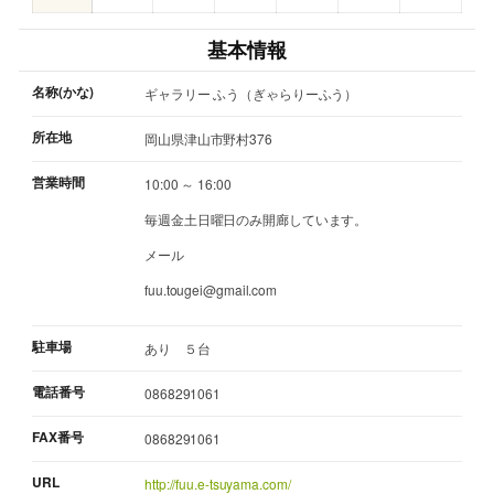
基本情報
名称(かな)
ギャラリー ふう（ぎゃらりーふう）
所在地
岡山県津山市野村376
営業時間
10:00 ～ 16:00
毎週金土日曜日のみ開廊しています。
メール
fuu.tougei@gmail.com
駐車場
あり ５台
電話番号
0868291061
FAX番号
0868291061
URL
http://fuu.e-tsuyama.com/