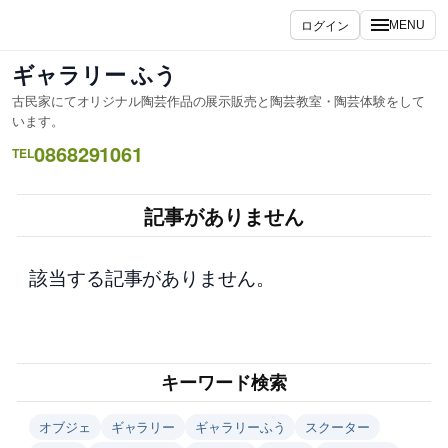
内
ログイン
MENU
容
を
ギャラリー ふう
ス
古民家にてオリジナル陶芸作品の展示販売と陶芸教室・陶芸体験をして
キ
います。
ッ
0868291061
TEL
プ
記事がありません
該当する記事がありません。
キーワード検索
オブジェ
ギャラリー
ギャラリーふう
スクーター