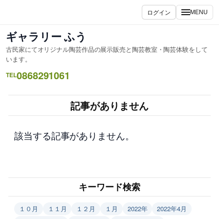
内
ログイン
MENU
容
を
ギャラリー ふう
ス
古民家にてオリジナル陶芸作品の展示販売と陶芸教室・陶芸体験をして
キ
います。
ッ
0868291061
TEL
プ
記事がありません
該当する記事がありません。
キーワード検索
１０月
１１月
１２月
１月
2022年
2022年4月