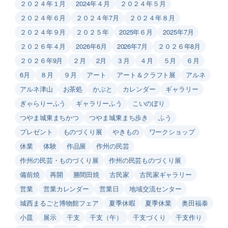
２０２４年１月
2024年４月
２０２４年５月
２０２４年６月
２０２４年7月
２０２４年８月
２０２４年９月
２０２５年
2025年６月
2025年7月
２０２６年４月
2026年6月
2026年7月
２０２６年8月
２０２６年9月
２月
2月
３月
４月
５月
６月
6月
８月
９月
アート
アート＆クラフト展
アルネ
アルネ津山
お茶処
かぶと
カレンダー
ギャラリー
ぎゃらりーふう
ギャラリーふう
こいのぼり
つやま城東まちかつ
つやま城東まち歩き
ふう
プレゼント
ものづくり展
やきもの
ワークショップ
休業
体験
作品展
作州の民芸
作州の民芸・ものづくり展
作州の民芸ものづくり展
備前焼
再開
勝間田焼
古民家
古民家ギャラリー
営業
営業カレンダー
営業日
地域交流センター
城西まるごと博物館フェア
夏季休暇
夏季休業
奥田福泰
小皿
展示
干支
干支（午）
干支づくり
干支作り