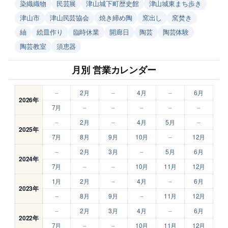
染織織物
民芸展
津山城下町歴史館
津山城東まち歩き
津山市
津山民芸協会
焼き締め陶
窯出し
窯焚き
紬
絵皿作り
臨時休業
開廊日
陶芸
陶芸体験
陶芸教室
須恵器
月別 営業カレンダー
–
2月
–
4月
–
6月
2026年
7月
–
–
–
–
–
–
2月
–
4月
5月
–
2025年
7月
8月
9月
10月
–
12月
–
2月
3月
–
5月
6月
2024年
7月
–
–
10月
11月
12月
1月
2月
–
4月
–
6月
2023年
–
8月
9月
–
11月
12月
–
2月
3月
4月
–
6月
2022年
7月
–
–
10月
11月
12月