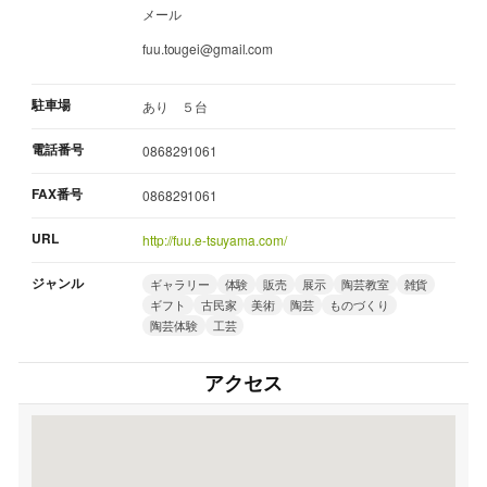
メール
fuu.tougei@gmail.com
駐車場
あり ５台
電話番号
0868291061
FAX番号
0868291061
URL
http://fuu.e-tsuyama.com/
ジャンル
ギャラリー
体験
販売
展示
陶芸教室
雑貨
ギフト
古民家
美術
陶芸
ものづくり
陶芸体験
工芸
アクセス