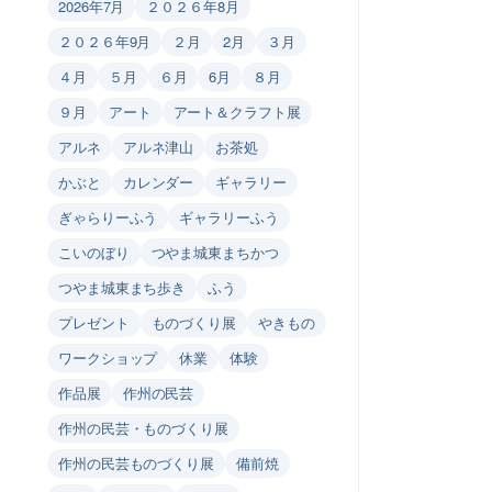
2026年7月
２０２６年8月
２０２６年9月
２月
2月
３月
４月
５月
６月
6月
８月
９月
アート
アート＆クラフト展
アルネ
アルネ津山
お茶処
かぶと
カレンダー
ギャラリー
ぎゃらりーふう
ギャラリーふう
こいのぼり
つやま城東まちかつ
つやま城東まち歩き
ふう
プレゼント
ものづくり展
やきもの
ワークショップ
休業
体験
作品展
作州の民芸
作州の民芸・ものづくり展
作州の民芸ものづくり展
備前焼