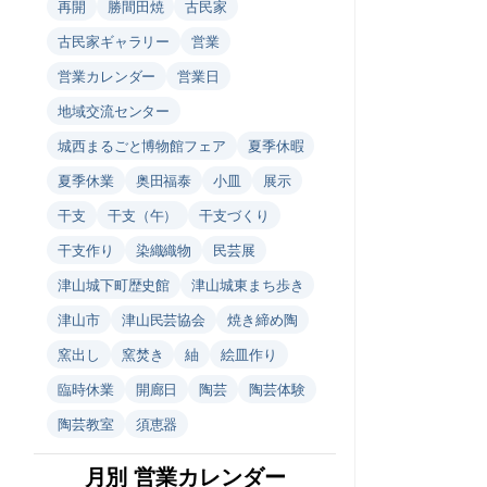
再開
勝間田焼
古民家
古民家ギャラリー
営業
営業カレンダー
営業日
地域交流センター
城西まるごと博物館フェア
夏季休暇
夏季休業
奥田福泰
小皿
展示
干支
干支（午）
干支づくり
干支作り
染織織物
民芸展
津山城下町歴史館
津山城東まち歩き
津山市
津山民芸協会
焼き締め陶
窯出し
窯焚き
紬
絵皿作り
臨時休業
開廊日
陶芸
陶芸体験
陶芸教室
須恵器
月別 営業カレンダー