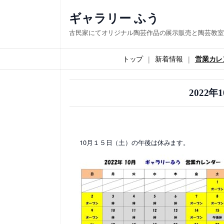
内
ギャラリー ふう
容
古民家にてオリジナル陶芸作品の展示販売と陶芸教室
を
ス
トップ
新着情報
営業カレ
キ
ッ
2022
プ
10月１５日（土）の午後は休みます。