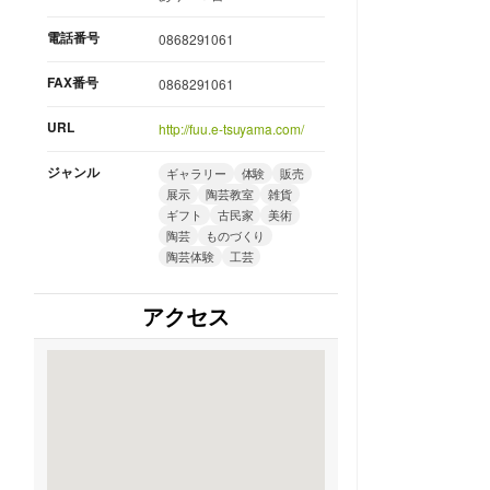
電話番号
0868291061
FAX番号
0868291061
URL
http://fuu.e-tsuyama.com/
ジャンル
ギャラリー
体験
販売
展示
陶芸教室
雑貨
ギフト
古民家
美術
陶芸
ものづくり
陶芸体験
工芸
アクセス