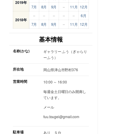
2019年
7月
8月
9月
–
11月
12月
–
–
–
–
–
6月
2018年
7月
8月
9月
–
11月
12月
基本情報
名称(かな)
ギャラリー ふう（ぎゃらり
ーふう）
所在地
岡山県津山市野村376
営業時間
10:00 ～ 16:00
毎週金土日曜日のみ開廊し
ています。
メール
fuu.tougei@gmail.com
駐車場
あり ５台