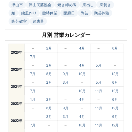
津山市
津山民芸協会
焼き締め陶
窯出し
窯焚き
紬
絵皿作り
臨時休業
開廊日
陶芸
陶芸体験
陶芸教室
須恵器
月別 営業カレンダー
–
2月
–
4月
–
6月
2026年
7月
–
–
–
–
–
–
2月
–
4月
5月
–
2025年
7月
8月
9月
10月
–
12月
–
2月
3月
–
5月
6月
2024年
7月
–
–
10月
11月
12月
1月
2月
–
4月
–
6月
2023年
–
8月
9月
–
11月
12月
–
2月
3月
4月
–
6月
2022年
7月
–
–
10月
11月
12月