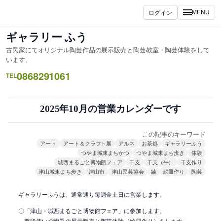
内
ログイン
MENU
容
を
ギャラリー ふう
ス
古民家にてオリジナル陶芸作品の展示販売と陶芸教室・陶芸体験をして
キ
います。
ッ
0868291061
TEL
プ
2025年10月の営業カレンダーです
この記事のキーワード
アート
アート＆クラフト展
アルネ
お茶処
ギャラリーふう
つやま城東まちかつ
つやま城東まち歩き
体験
城西まるごと博物館フェア
干支
干支（午）
干支作り
津山城東まち歩き
津山市
津山民芸協会
紬
絵皿作り
陶芸
ギャラリーふうは、通常通り毎週金土日に営業します。
〇「津山・城西まるごと博物館フェア」に参加します。
普段使いの陶器の展示販売と陶芸体験（絵皿作り）をします。