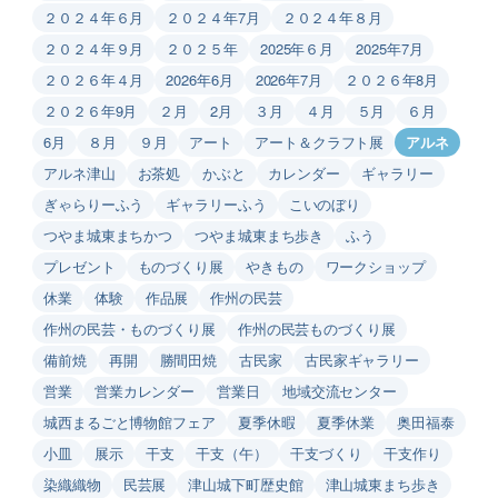
２０２４年６月
２０２４年7月
２０２４年８月
２０２４年９月
２０２５年
2025年６月
2025年7月
２０２６年４月
2026年6月
2026年7月
２０２６年8月
２０２６年9月
２月
2月
３月
４月
５月
６月
6月
８月
９月
アート
アート＆クラフト展
アルネ
アルネ津山
お茶処
かぶと
カレンダー
ギャラリー
ぎゃらりーふう
ギャラリーふう
こいのぼり
つやま城東まちかつ
つやま城東まち歩き
ふう
プレゼント
ものづくり展
やきもの
ワークショップ
休業
体験
作品展
作州の民芸
作州の民芸・ものづくり展
作州の民芸ものづくり展
備前焼
再開
勝間田焼
古民家
古民家ギャラリー
営業
営業カレンダー
営業日
地域交流センター
城西まるごと博物館フェア
夏季休暇
夏季休業
奥田福泰
小皿
展示
干支
干支（午）
干支づくり
干支作り
染織織物
民芸展
津山城下町歴史館
津山城東まち歩き