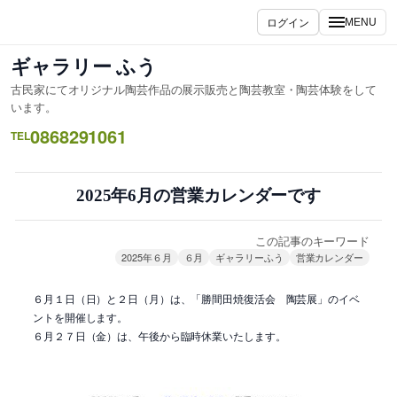
内
ログイン
MENU
容
を
ギャラリー ふう
ス
古民家にてオリジナル陶芸作品の展示販売と陶芸教室・陶芸体験をして
キ
います。
ッ
0868291061
TEL
プ
2025年6月の営業カレンダーです
この記事のキーワード
2025年６月
６月
ギャラリーふう
営業カレンダー
６月１日（日）と２日（月）は、「勝間田焼復活会 陶芸展」のイベ
ントを開催します。
６月２７日（金）は、午後から臨時休業いたします。