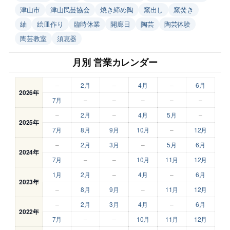
津山市
津山民芸協会
焼き締め陶
窯出し
窯焚き
紬
絵皿作り
臨時休業
開廊日
陶芸
陶芸体験
陶芸教室
須恵器
月別 営業カレンダー
–
2月
–
4月
–
6月
2026年
7月
–
–
–
–
–
–
2月
–
4月
5月
–
2025年
7月
8月
9月
10月
–
12月
–
2月
3月
–
5月
6月
2024年
7月
–
–
10月
11月
12月
1月
2月
–
4月
–
6月
2023年
–
8月
9月
–
11月
12月
–
2月
3月
4月
–
6月
2022年
7月
–
–
10月
11月
12月