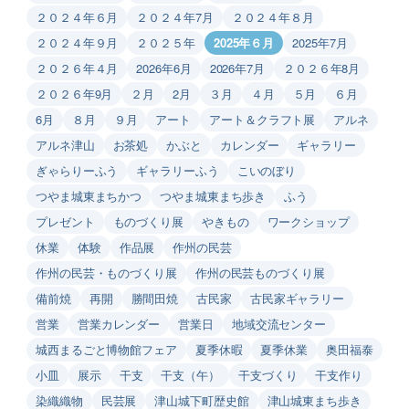
２０２４年６月
２０２４年7月
２０２４年８月
２０２４年９月
２０２５年
2025年６月
2025年7月
２０２６年４月
2026年6月
2026年7月
２０２６年8月
２０２６年9月
２月
2月
３月
４月
５月
６月
6月
８月
９月
アート
アート＆クラフト展
アルネ
アルネ津山
お茶処
かぶと
カレンダー
ギャラリー
ぎゃらりーふう
ギャラリーふう
こいのぼり
つやま城東まちかつ
つやま城東まち歩き
ふう
プレゼント
ものづくり展
やきもの
ワークショップ
休業
体験
作品展
作州の民芸
作州の民芸・ものづくり展
作州の民芸ものづくり展
備前焼
再開
勝間田焼
古民家
古民家ギャラリー
営業
営業カレンダー
営業日
地域交流センター
城西まるごと博物館フェア
夏季休暇
夏季休業
奥田福泰
小皿
展示
干支
干支（午）
干支づくり
干支作り
染織織物
民芸展
津山城下町歴史館
津山城東まち歩き