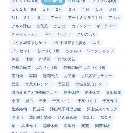
２０２６年４月
2026年6月
2026年7月
２０２６年8月
２０２６年9月
２月
2月
３月
４月
５月
６月
6月
８月
９月
アート
アート＆クラフト展
アルネ
アルネ津山
お茶処
かぶと
カレンダー
ギャラリー
ぎゃらりーふう
ギャラリーふう
こいのぼり
つやま城東まちかつ
つやま城東まち歩き
ふう
プレゼント
ものづくり展
やきもの
ワークショップ
休業
体験
作品展
作州の民芸
作州の民芸・ものづくり展
作州の民芸ものづくり展
備前焼
再開
勝間田焼
古民家
古民家ギャラリー
営業
営業カレンダー
営業日
地域交流センター
城西まるごと博物館フェア
夏季休暇
夏季休業
奥田福泰
小皿
展示
干支
干支（午）
干支づくり
干支作り
染織織物
民芸展
津山城下町歴史館
津山城東まち歩き
津山市
津山民芸協会
焼き締め陶
窯出し
窯焚き
紬
絵皿作り
臨時休業
開廊日
陶芸
陶芸体験