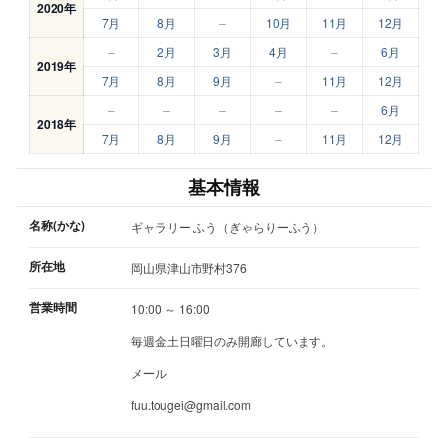
2020年
7月
8月
–
10月
11月
12月
–
2月
3月
4月
–
6月
2019年
7月
8月
9月
–
11月
12月
–
–
–
–
–
6月
2018年
7月
8月
9月
–
11月
12月
基本情報
名称(かな)
ギャラリー ふう（ぎゃらりーふう）
所在地
岡山県津山市野村376
営業時間
10:00 ～ 16:00
毎週金土日曜日のみ開廊しています。
メール
fuu.tougei@gmail.com