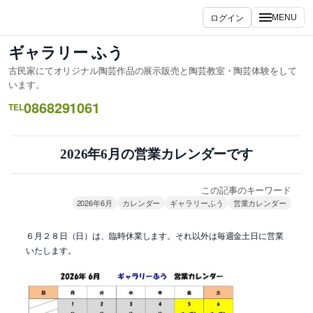
内
ログイン
MENU
容
を
ギャラリー ふう
ス
古民家にてオリジナル陶芸作品の展示販売と陶芸教室・陶芸体験をして
キ
います。
ッ
0868291061
TEL
プ
2026年6月の営業カレンダーです
この記事のキーワード
2026年6月
カレンダー
ギャラリーふう
営業カレンダー
６月２８日（日）は、臨時休業します。それ以外は毎週金土日に営業
いたします。