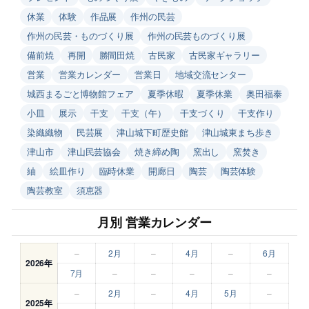
休業
体験
作品展
作州の民芸
作州の民芸・ものづくり展
作州の民芸ものづくり展
備前焼
再開
勝間田焼
古民家
古民家ギャラリー
営業
営業カレンダー
営業日
地域交流センター
城西まるごと博物館フェア
夏季休暇
夏季休業
奥田福泰
小皿
展示
干支
干支（午）
干支づくり
干支作り
染織織物
民芸展
津山城下町歴史館
津山城東まち歩き
津山市
津山民芸協会
焼き締め陶
窯出し
窯焚き
紬
絵皿作り
臨時休業
開廊日
陶芸
陶芸体験
陶芸教室
須恵器
月別 営業カレンダー
–
2月
–
4月
–
6月
2026年
7月
–
–
–
–
–
–
2月
–
4月
5月
–
2025年