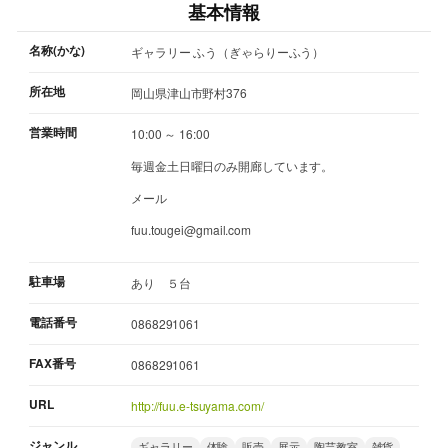
基本情報
名称(かな)
ギャラリー ふう（ぎゃらりーふう）
所在地
岡山県津山市野村376
営業時間
10:00 ～ 16:00
毎週金土日曜日のみ開廊しています。
メール
fuu.tougei@gmail.com
駐車場
あり ５台
電話番号
0868291061
FAX番号
0868291061
URL
http://fuu.e-tsuyama.com/
ジャンル
ギャラリー
体験
販売
展示
陶芸教室
雑貨