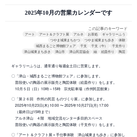
2025年10月の営業カレンダーです
この記事のキーワード
アート
アート＆クラフト展
アルネ
お茶処
ギャラリーふう
つやま城東まちかつ
つやま城東まち歩き
体験
城西まるごと博物館フェア
干支
干支（午）
干支作り
津山城東まち歩き
津山市
津山民芸協会
紬
絵皿作り
陶芸
ギャラリーふうは、通常通り毎週金土日に営業します。
〇「津山・城西まるごと博物館フェア」に参加します。
普段使いの陶器の展示販売と陶芸体験（絵皿作り）をします。
10月５日（日）10時～15時 宗光駐車場（作州民芸館東）
〇「第２６回 作州の民芸 ものづくり展」に参加します。
2025年10月23日(木) 10:00 〜 2025年10月27日(月) 17:00
（最終日は15時まで）
アルネ津山 ４階 地域交流センター多目的スペース
普段使いの陶器の展示販売と陶芸体験（干支作り）をします。
〇「アート ＆クラフト展＋手仕事体験 津山城東まち歩き」に参加し