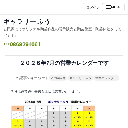
内
ログイン
MENU
容
を
ギャラリー ふう
ス
古民家にてオリジナル陶芸作品の展示販売と陶芸教室・陶芸体験をして
キ
います。
ッ
0868291061
TEL
プ
２０２６年7月の営業カレンダーです
この記事のキーワード
2026年7月
ギャラリーふう
営業カレンダー
７月は通常通り毎週金土日に営業いたします。