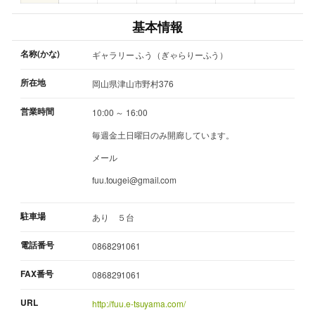
基本情報
名称(かな)
ギャラリー ふう（ぎゃらりーふう）
所在地
岡山県津山市野村376
営業時間
10:00 ～ 16:00
毎週金土日曜日のみ開廊しています。
メール
fuu.tougei@gmail.com
駐車場
あり ５台
電話番号
0868291061
FAX番号
0868291061
URL
http://fuu.e-tsuyama.com/