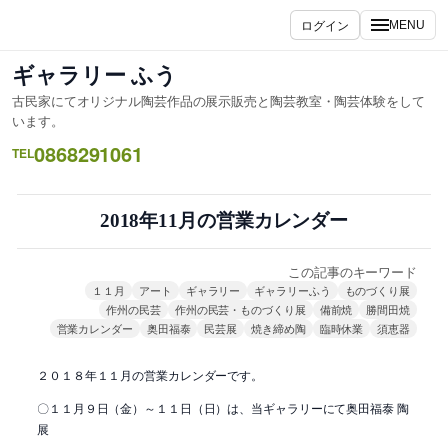
内
ログイン
MENU
容
を
ギャラリー ふう
ス
古民家にてオリジナル陶芸作品の展示販売と陶芸教室・陶芸体験をして
キ
います。
ッ
0868291061
TEL
プ
2018年11月の営業カレンダー
この記事のキーワード
１１月
アート
ギャラリー
ギャラリーふう
ものづくり展
作州の民芸
作州の民芸・ものづくり展
備前焼
勝間田焼
営業カレンダー
奥田福泰
民芸展
焼き締め陶
臨時休業
須恵器
２０１８年１１月の営業カレンダーです。
〇１１月９日（金）～１１日（日）は、当ギャラリーにて奥田福泰 陶
展