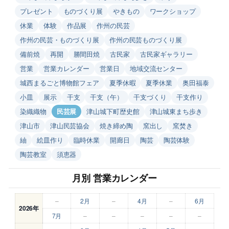
プレゼント
ものづくり展
やきもの
ワークショップ
休業
体験
作品展
作州の民芸
作州の民芸・ものづくり展
作州の民芸ものづくり展
備前焼
再開
勝間田焼
古民家
古民家ギャラリー
営業
営業カレンダー
営業日
地域交流センター
城西まるごと博物館フェア
夏季休暇
夏季休業
奥田福泰
小皿
展示
干支
干支（午）
干支づくり
干支作り
染織織物
民芸展
津山城下町歴史館
津山城東まち歩き
津山市
津山民芸協会
焼き締め陶
窯出し
窯焚き
紬
絵皿作り
臨時休業
開廊日
陶芸
陶芸体験
陶芸教室
須恵器
月別 営業カレンダー
–
2月
–
4月
–
6月
2026年
7月
–
–
–
–
–