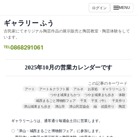
内
ログイン
MENU
容
を
ギャラリー ふう
ス
古民家にてオリジナル陶芸作品の展示販売と陶芸教室・陶芸体験をして
キ
います。
ッ
0868291061
TEL
プ
2025年10月の営業カレンダーです
この記事のキーワード
アート
アート＆クラフト展
アルネ
お茶処
ギャラリーふう
つやま城東まちかつ
つやま城東まち歩き
体験
城西まるごと博物館フェア
干支
干支（午）
干支作り
津山城東まち歩き
津山市
津山民芸協会
紬
絵皿作り
陶芸
ギャラリーふうは、通常通り毎週金土日に営業します。
〇「津山・城西まるごと博物館フェア」に参加します。
普段使いの陶器の展示販売と陶芸体験（絵皿作り）をします。