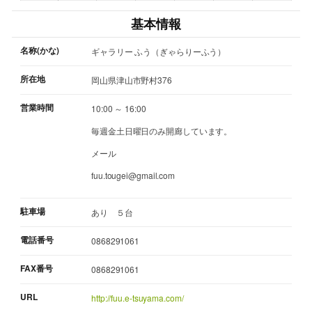
基本情報
名称(かな)
ギャラリー ふう（ぎゃらりーふう）
所在地
岡山県津山市野村376
営業時間
10:00 ～ 16:00
毎週金土日曜日のみ開廊しています。
メール
fuu.tougei@gmail.com
駐車場
あり ５台
電話番号
0868291061
FAX番号
0868291061
URL
http://fuu.e-tsuyama.com/