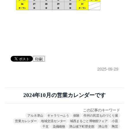
印刷
2025-09-29
2024年10月の営業カレンダーです
この記事のキーワード
アルネ津山
ギャラリーふう
体験
作州の民芸ものづくり展
営業カレンダー
地域交流センター
城西まるごと博物館フェア
小皿
干支
染織織物
津山城下町歴史館
津山市
陶芸