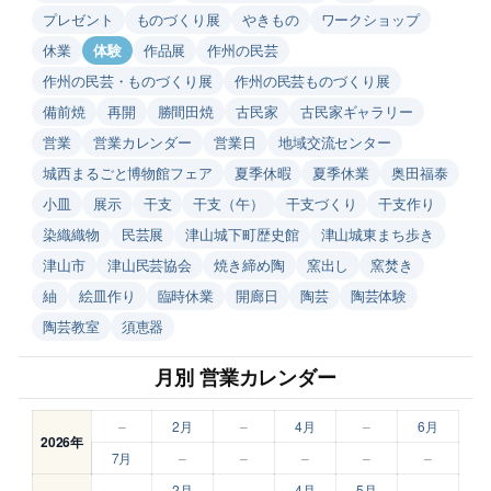
プレゼント
ものづくり展
やきもの
ワークショップ
休業
体験
作品展
作州の民芸
作州の民芸・ものづくり展
作州の民芸ものづくり展
備前焼
再開
勝間田焼
古民家
古民家ギャラリー
営業
営業カレンダー
営業日
地域交流センター
城西まるごと博物館フェア
夏季休暇
夏季休業
奥田福泰
小皿
展示
干支
干支（午）
干支づくり
干支作り
染織織物
民芸展
津山城下町歴史館
津山城東まち歩き
津山市
津山民芸協会
焼き締め陶
窯出し
窯焚き
紬
絵皿作り
臨時休業
開廊日
陶芸
陶芸体験
陶芸教室
須恵器
月別 営業カレンダー
–
2月
–
4月
–
6月
2026年
7月
–
–
–
–
–
–
2月
–
4月
5月
–